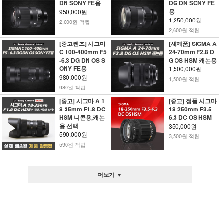
DN SONY FE용
DG DN SONY FE
용
950,000원
1,250,000원
2,600원 적립
2,600원 적립
[중고렌즈] 시그마
[새제품] SIGMA A
C 100-400mm F5
24-70mm F2.8 D
-6.3 DG DN OS S
G OS HSM 캐논용
ONY FE용
1,500,000원
980,000원
1,500원 적립
980원 적립
[중고] 시그마 A 1
[중고] 정품 시그마
8-35mm F1.8 DC
18-250mm F3.5-
HSM 니콘용,캐논
6.3 DC OS HSM
용 선택
350,000원
590,000원
3,500원 적립
590원 적립
더보기 ▼