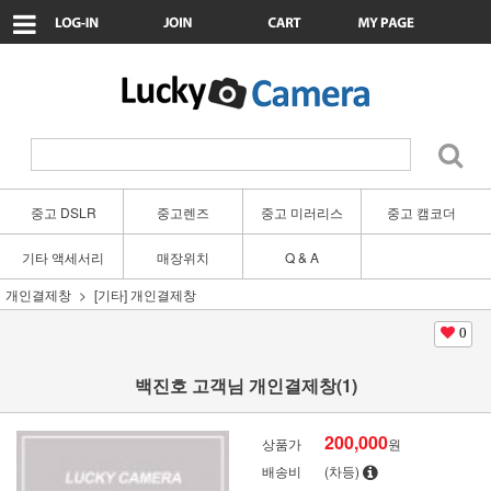
중고 DSLR
중고렌즈
중고 미러리스
중고 캠코더
기타 액세서리
매장위치
Q & A
개인결제창
[기타] 개인결제창
0
백진호 고객님 개인결제창(1)
200,000
상품가
원
배송비
(차등)