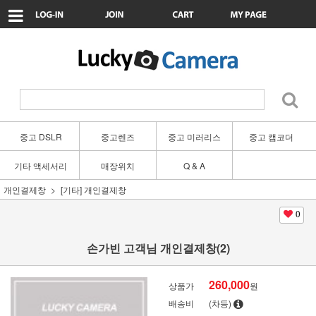
중고 DSLR
중고렌즈
중고 미러리스
중고 캠코더
기타 액세서리
매장위치
Q & A
개인결제창
[기타] 개인결제창
0
손가빈 고객님 개인결제창(2)
260,000
상품가
원
배송비
(차등)