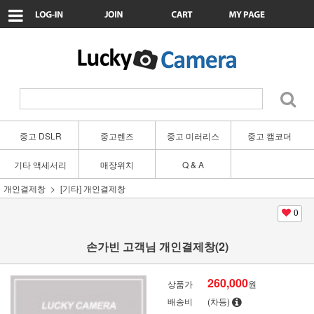
중고 DSLR
중고렌즈
중고 미러리스
중고 캠코더
기타 액세서리
매장위치
Q & A
개인결제창
[기타] 개인결제창
0
손가빈 고객님 개인결제창(2)
260,000
상품가
원
배송비
(차등)