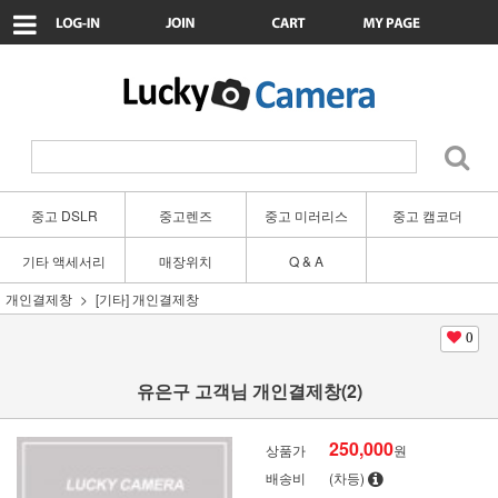
중고 DSLR
중고렌즈
중고 미러리스
중고 캠코더
기타 액세서리
매장위치
Q & A
개인결제창
[기타] 개인결제창
0
유은구 고객님 개인결제창(2)
250,000
상품가
원
배송비
(차등)