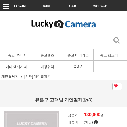
중고 DSLR
중고렌즈
중고 미러리스
중고 캠코더
기타 액세서리
매장위치
Q & A
개인결제창
[기타] 개인결제창
0
유은구 고객님 개인결제창(3)
130,000
상품가
원
배송비
(차등)