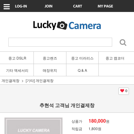
중고 DSLR
중고렌즈
중고 미러리스
중고 캠코더
기타 액세서리
매장위치
Q & A
개인결제창
[기타] 개인결제창
0
추현석 고객님 개인결제창
180,000
상품가
원
적립금
1,800원