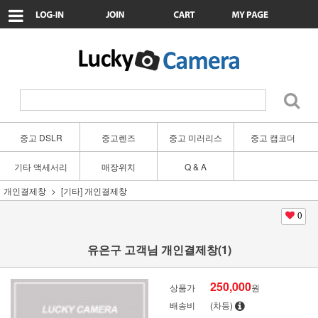
중고 DSLR
중고렌즈
중고 미러리스
중고 캠코더
기타 액세서리
매장위치
Q & A
개인결제창
[기타] 개인결제창
0
유은구 고객님 개인결제창(1)
250,000
상품가
원
배송비
(차등)