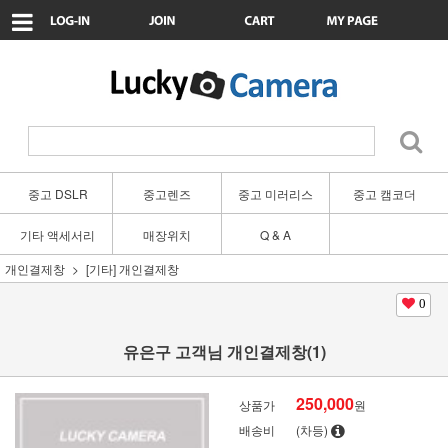
중고 DSLR
중고렌즈
중고 미러리스
중고 캠코더
기타 액세서리
매장위치
Q & A
개인결제창
[기타] 개인결제창
0
유은구 고객님 개인결제창(1)
250,000
상품가
원
배송비
(차등)