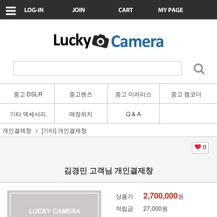
중고 DSLR
중고렌즈
중고 미러리스
중고 캠코더
기타 액세서리
매장위치
Q & A
개인결제창
[기타] 개인결제창
0
김경민 고객님 개인결제창
2,700,000
상품가
원
적립금
27,000원