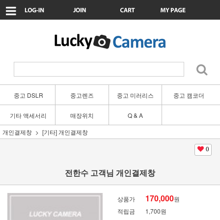
중고 DSLR
중고렌즈
중고 미러리스
중고 캠코더
기타 액세서리
매장위치
Q & A
개인결제창
[기타] 개인결제창
0
전한수 고객님 개인결제창
170,000
상품가
원
적립금
1,700원