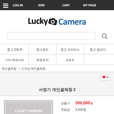
중고 DSLR
중고렌즈
중고 미러리스
중고 캠코더
기타 액세서리
매장위치
Q & A
개인결제창
[기타] 개인결제창
0
서영기 개인결제창 2
300,000
상품가
원
적립금
3,000원