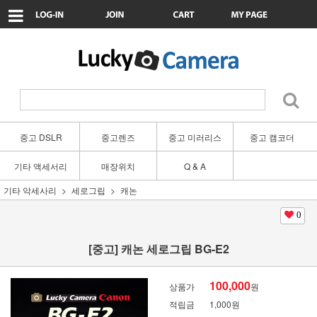
중고 DSLR
중고렌즈
중고 미러리스
중고 캠코더
기타 액세서리
매장위치
Q & A
기타 악세사리
세로그립
캐논
0
[중고] 캐논 세로그립 BG-E2
100,000
상품가
원
적립금
1,000원