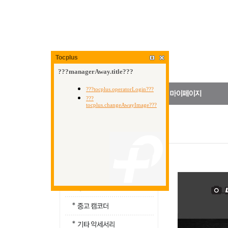
Tocplus