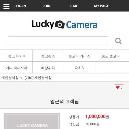
중고 DSLR
중고렌즈
중고 미러리스
중고 캠코더
기타 액세서리
매장위치
Q & A
개인결제창
[기타] 개인결제창
0
임근석 고객님
1,000,000
상품가
원
적립금
10,000원