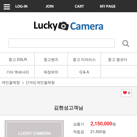
중고 DSLR
중고렌즈
중고 미러리스
중고 캠코더
기타 액세서리
매장위치
Q & A
개인결제창
[기타] 개인결제창
0
김현성고객님
2,150,000
상품가
원
적립금
21,500원