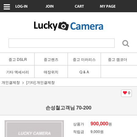
중고 DSLR
중고렌즈
중고 미러리스
중고 캠코더
기타 액세서리
매장위치
Q & A
개인결제창
[기타] 개인결제창
0
손성철고객님 70-200
900,000
상품가
원
적립금
9,000원