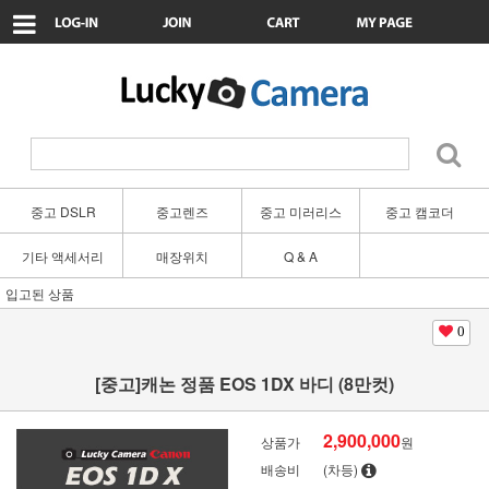
중고 DSLR
중고렌즈
중고 미러리스
중고 캠코더
기타 액세서리
매장위치
Q & A
입고된 상품
0
[중고]캐논 정품 EOS 1DX 바디 (8만컷)
2,900,000
상품가
원
배송비
(차등)