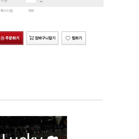
수량
특이사항
398