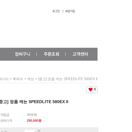
>
>
> [중고] 정품 캐논 SPEEDLITE 580EX II
세사리
후레쉬
캐논
0
중고] 정품 캐논 SPEEDLITE 580EX II
적립금
3800원
판매가격
290,000
원