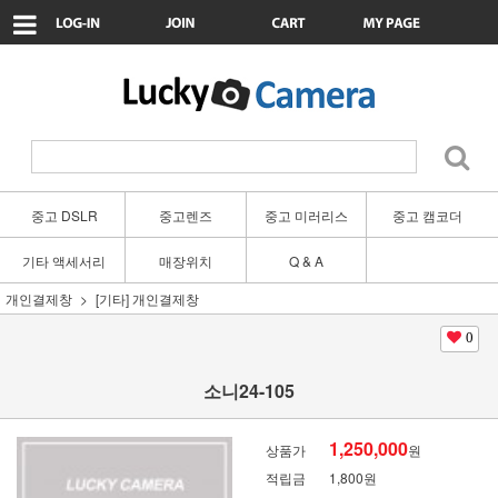
중고 DSLR
중고렌즈
중고 미러리스
중고 캠코더
기타 액세서리
매장위치
Q & A
개인결제창
[기타] 개인결제창
0
소니24-105
1,250,000
상품가
원
적립금
1,800원