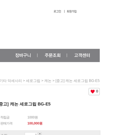
>
>
> [중고] 캐논 세로그립 BG-E5
기타 악세사리
세로그립
캐논
0
[중고] 캐논 세로그립 BG-E5
적립금
1000원
판매가격
100,000
원