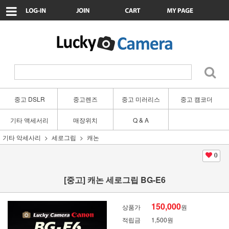
중고 DSLR
중고렌즈
중고 미러리스
중고 캠코더
기타 액세서리
매장위치
Q & A
기타 악세사리
세로그립
캐논
0
[중고] 캐논 세로그립 BG-E6
150,000
상품가
원
적립금
1,500원