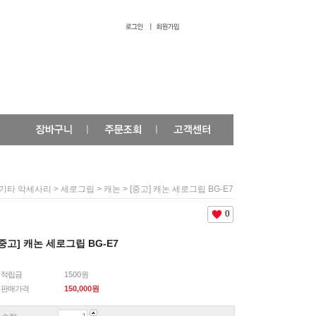
>
>
> [중고] 캐논 세로그립 BG-E7
기타 악세사리
세로그립
캐논
0
[중고] 캐논 세로그립 BG-E7
적립금
1500원
판매가격
150,000
원