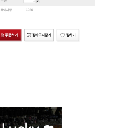
수량
특이사항
1026