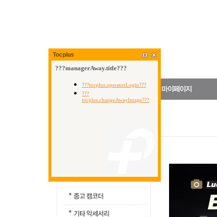
Tocplus