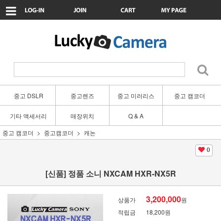
중고 DSLR
중고렌즈
중고 미러리스
중고 캠코더
기타 액세서리
매장위치
Q & A
중고 캠코더
중고캠코더
캐논
0
[신품] 정품 소니 NXCAM HXR-NX5R
3,200,000
상품가
원
적립금
18,200원