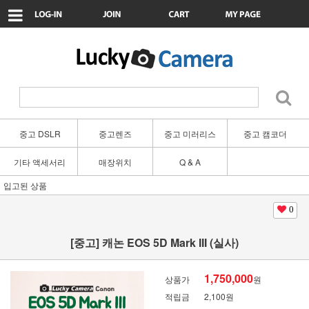
중고 DSLR
중고렌즈
중고 미러리스
중고 캠코더
기타 액세서리
매장위치
Q & A
입고된 상품
0
[중고] 캐논 EOS 5D Mark III (실사)
1,750,000
상품가
원
적립금
2,100원