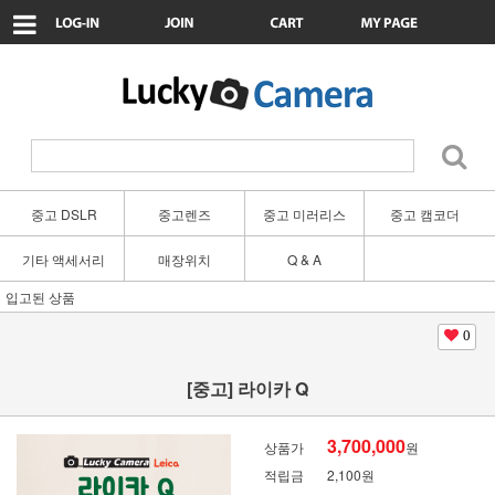
중고 DSLR
중고렌즈
중고 미러리스
중고 캠코더
기타 액세서리
매장위치
Q & A
입고된 상품
0
[중고] 라이카 Q
3,700,000
상품가
원
적립금
2,100원