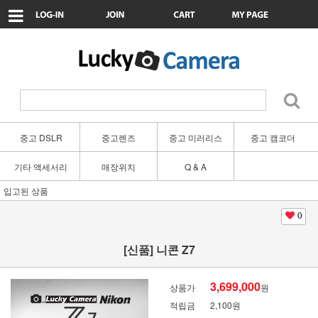
중고 DSLR
중고렌즈
중고 미러리스
중고 캠코더
기타 액세서리
매장위치
Q & A
입고된 상품
0
[신품] 니콘 Z7
3,699,000
상품가
원
적립금
2,100원