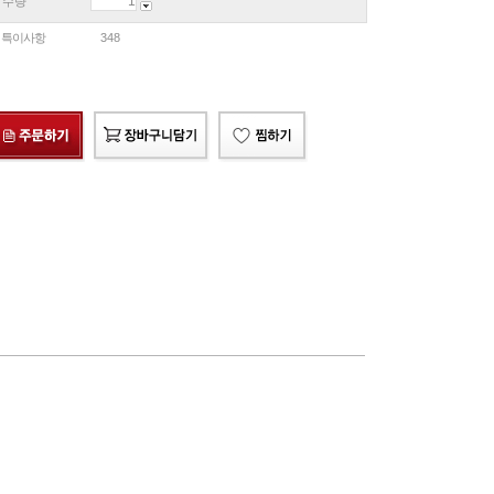
수량
특이사항
348