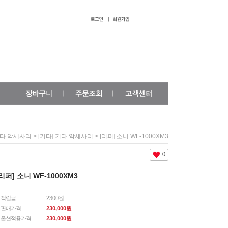
>
> [리퍼] 소니 WF-1000XM3
타 악세사리
[기타] 기타 악세사리
0
리퍼] 소니 WF-1000XM3
적립금
2300원
판매가격
230,000원
옵션적용가격
230,000
원