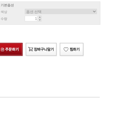
기본옵션
색상
수량