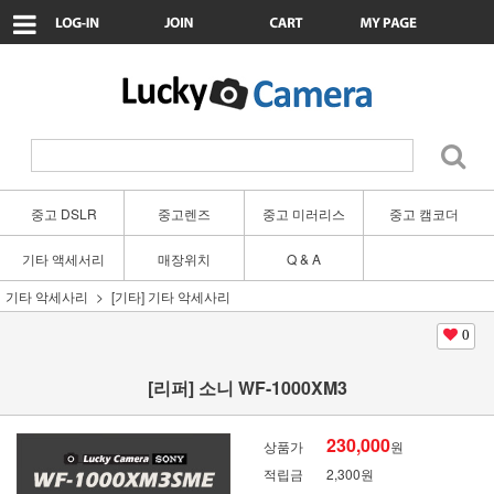
중고 DSLR
중고렌즈
중고 미러리스
중고 캠코더
기타 액세서리
매장위치
Q & A
기타 악세사리
[기타] 기타 악세사리
0
[리퍼] 소니 WF-1000XM3
230,000
상품가
원
적립금
2,300원