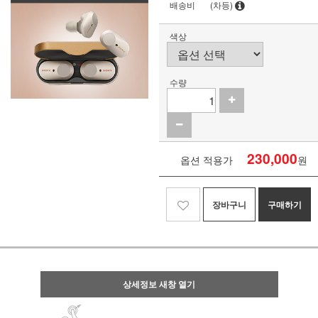
배송비
(차등)
색상
수량
230,000
옵션 적용가
원
장바구니
구매하기
상세정보 새창 열기