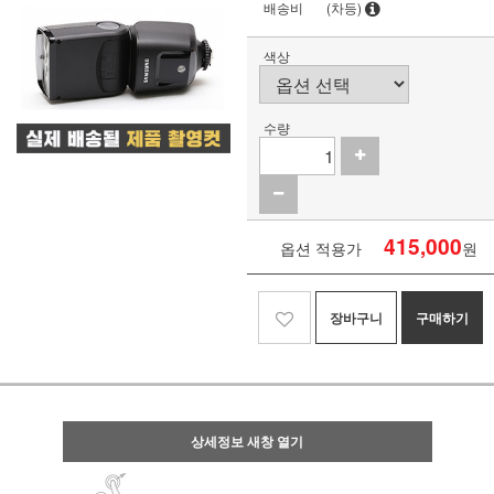
배송비
(차등)
색상
수량
415,000
옵션 적용가
원
장바구니
구매하기
상세정보 새창 열기