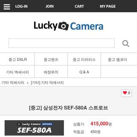
중고 DSLR
중고렌즈
중고 미러리스
중고 캠코더
기타 액세서리
매장위치
Q & A
기타 악세사리
[기타] 기타 악세사리
0
[중고] 삼성전자 SEF-580A 스트로브
415,000
상품가
원
적립금
450원