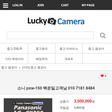
중고 DSLR
중고렌즈
중고 미러리스
중고 캠코더
기타 액세서리
매장위치
Q & A
중고 캠코더
[기타] 중고 캠코더
0
소니 pxw-150 백운일고객님 010 7181 8484
3,500,000
상품가
원
적립금
3,800원