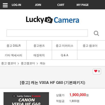
중고 DSLR
중고렌즈
중고 미러리스
중고 캠코더
기타 액세서리
매장위치
Q & A
중고 캠코더
중고캠코더
캐논
0
[중고] 캐논 VIXIA HF G60 (기본패키지)
1,900,000
상품가
원
적립금
1,800원