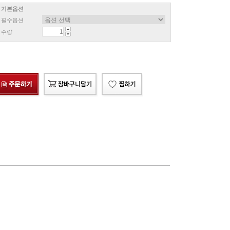
기본옵션
필수옵션
수량