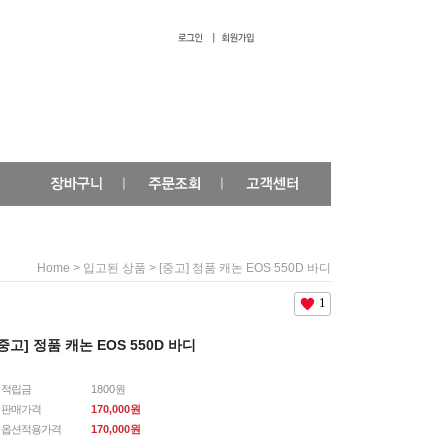
>
> [중고] 정품 캐논 EOS 550D 바디
Home
입고된 상품
1
[중고] 정품 캐논 EOS 550D 바디
적립금
1800원
판매가격
170,000원
옵션적용가격
170,000
원