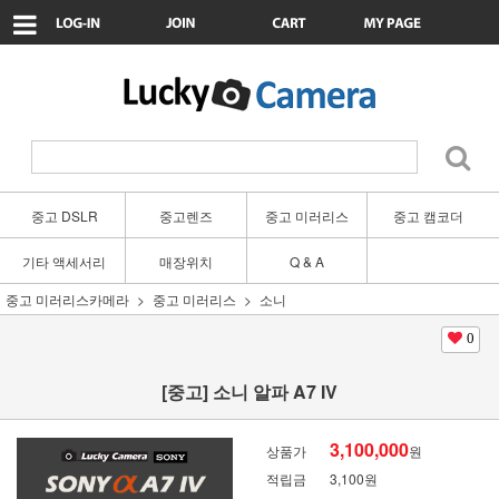
중고 DSLR
중고렌즈
중고 미러리스
중고 캠코더
기타 액세서리
매장위치
Q & A
중고 미러리스카메라
중고 미러리스
소니
0
[중고] 소니 알파 A7 IV
3,100,000
상품가
원
적립금
3,100원