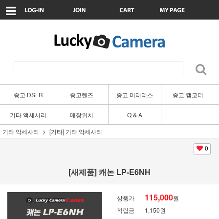
중고 DSLR
중고렌즈
중고 미러리스
중고 캠코더
기타 액세서리
매장위치
Q & A
기타 악세사리
[기타] 기타 악세사리
0
[새제품] 캐논 LP-E6NH
115,000
상품가
원
적립금
1,150원