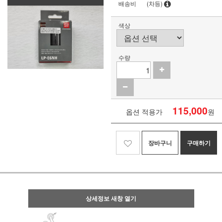
배송비
(차등)
색상
수량
115,000
옵션 적용가
원
장바구니
구매하기
상세정보 새창 열기