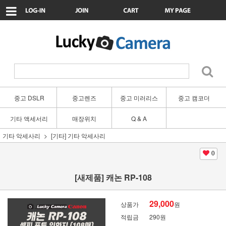
중고 DSLR
중고렌즈
중고 미러리스
중고 캠코더
기타 액세서리
매장위치
Q & A
기타 악세사리
[기타] 기타 악세사리
0
[새제품] 캐논 RP-108
29,000
상품가
원
적립금
290원