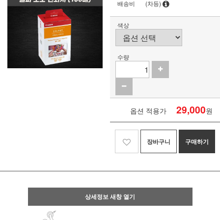
배송비
(차등)
색상
수량
29,000
옵션 적용가
원
장바구니
구매하기
상세정보 새창 열기