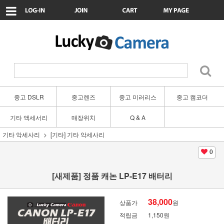
중고 DSLR
중고렌즈
중고 미러리스
중고 캠코더
기타 액세서리
매장위치
Q & A
기타 악세사리
[기타] 기타 악세사리
0
[새제품] 정품 캐논 LP-E17 배터리
38,000
상품가
원
적립금
1,150원