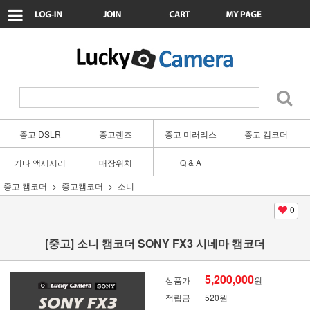
중고 DSLR
중고렌즈
중고 미러리스
중고 캠코더
기타 액세서리
매장위치
Q & A
중고 캠코더
중고캠코더
소니
0
[중고] 소니 캠코더 SONY FX3 시네마 캠코더
5,200,000
상품가
원
적립금
520원