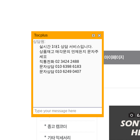
Tocplus