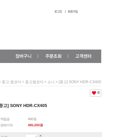
>
>
>
> [중고] SONY HDR-CX405
중고 캠코더
중고캠코더
소니
0
중고] SONY HDR-CX405
적립금
480원
판매가격
485,000
원