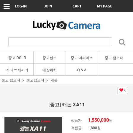
중고 DSLR
중고렌즈
중고 미러리스
중고 캠코더
기타 액세서리
매장위치
Q & A
중고 캠코더
중고캠코더
캐논
0
[중고] 캐논 XA11
1,550,000
상품가
원
적립금
1,800원