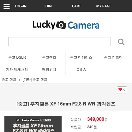
중고 DSLR
중고렌즈
중고 미러리스
중고 캠코더
기타 액세서리
매장위치
Q & A
중고 렌즈
[기타] 중고 렌즈
0
[중고] 후지필름 XF 16mm F2.8 R WR 광각렌즈
349,000
상품가
원
적립금
340원