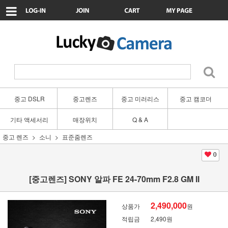
중고 DSLR
중고렌즈
중고 미러리스
중고 캠코더
기타 액세서리
매장위치
Q & A
중고 렌즈
소니
표준줌렌즈
0
[중고렌즈] SONY 알파 FE 24-70mm F2.8 GM II
2,490,000
상품가
원
적립금
2,490원