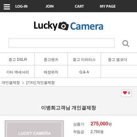
중고 DSLR
중고렌즈
중고 미러리스
중고 캠코더
기타 액세서리
매장위치
Q & A
개인결제창
[기타] 개인결제창
0
이병희고객님 개인결제창
275,000
상품가
원
적립금
2,750원