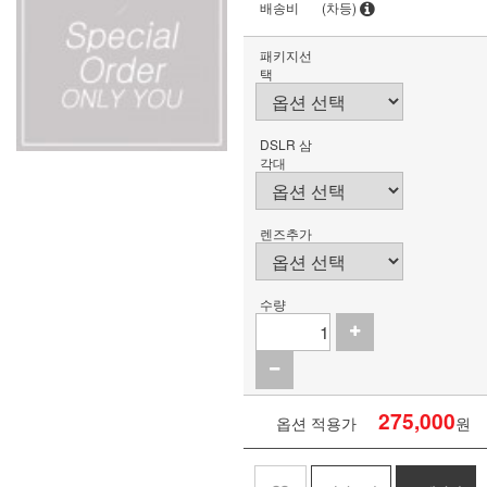
배송비
(차등)
패키지선
택
DSLR 삼
각대
렌즈추가
수량
275,000
옵션 적용가
원