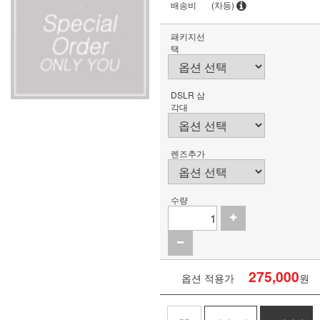
배송비
(차등)
패키지선
택
DSLR 삼
각대
렌즈추가
수량
275,000
옵션 적용가
원