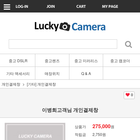
중고 DSLR
중고렌즈
중고 미러리스
중고 캠코더
기타 액세서리
매장위치
Q & A
개인결제창
[기타] 개인결제창
0
이병희고객님 개인결제창
275,000
상품가
원
적립금
2,750원