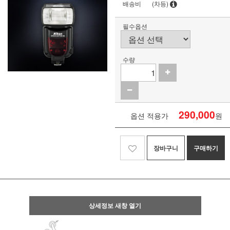
배송비
(차등)
필수옵션
수량
290,000
옵션 적용가
원
장바구니
구매하기
상세정보 새창 열기