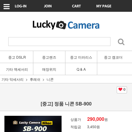
중고 DSLR
중고렌즈
중고 미러리스
중고 캠코더
기타 액세서리
매장위치
Q & A
기타 악세사리
후레쉬
니콘
0
[중고] 정품 니콘 SB-900
290,000
상품가
원
적립금
3,450원