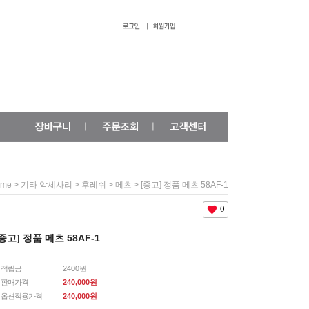
>
>
>
> [중고] 정품 메츠 58AF-1
ome
기타 악세사리
후레쉬
메츠
0
[중고] 정품 메츠 58AF-1
적립금
2400원
판매가격
240,000원
옵션적용가격
240,000
원