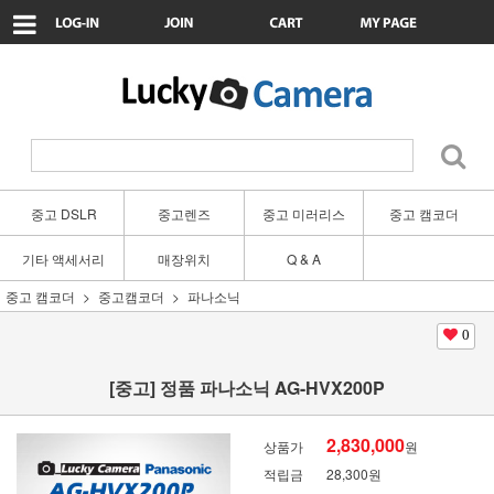
중고 DSLR
중고렌즈
중고 미러리스
중고 캠코더
기타 액세서리
매장위치
Q & A
중고 캠코더
중고캠코더
파나소닉
0
[중고] 정품 파나소닉 AG-HVX200P
2,830,000
상품가
원
적립금
28,300원