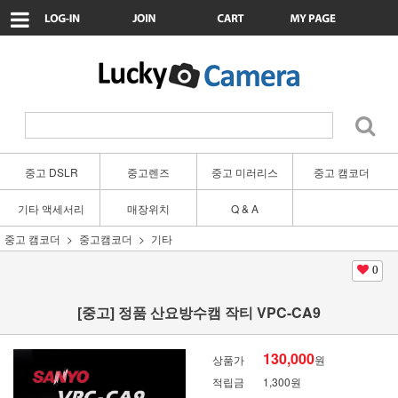
중고 DSLR
중고렌즈
중고 미러리스
중고 캠코더
기타 액세서리
매장위치
Q & A
중고 캠코더
중고캠코더
기타
0
[중고] 정품 산요방수캠 작티 VPC-CA9
130,000
상품가
원
적립금
1,300원