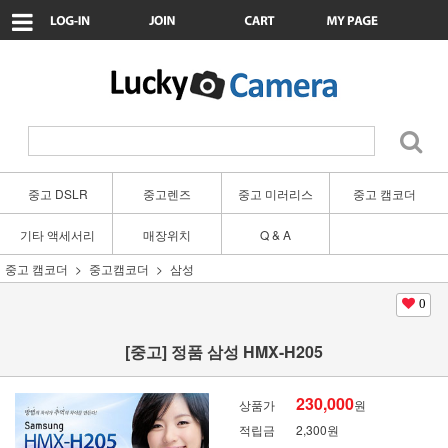
중고 DSLR
중고렌즈
중고 미러리스
중고 캠코더
기타 액세서리
매장위치
Q & A
중고 캠코더
중고캠코더
삼성
0
[중고] 정품 삼성 HMX-H205
230,000
상품가
원
적립금
2,300원